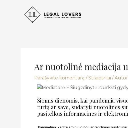
Pereiti
prie
turinio
Post
navigation
Ar nuotolinė mediacija u
Parašykite komentarą
/
Straipsniai
/ Autor
Šiomis dienomis, kai pandemija visuo
turtą ar save, sudaryti nuotolines su
pasitelkus informacines ir elektronin
Paminėtina, kad teisminių ginčų sprendimas nuotoliniu