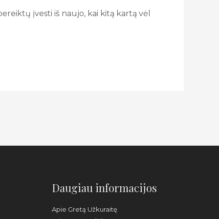
reiktų įvesti iš naujo, kai kitą kartą vėl
Daugiau informacijos
Apie Gretą Užkuraitę