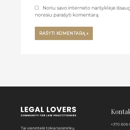
Noriu savo interneto naršyklėje išsaugot
norėsiu parašyti komentarą.
Kontak
+370 606 
Tai vienintelė tokia teisininkų