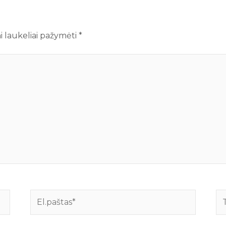
i laukeliai pažymėti
*
El.paštas*
Ti