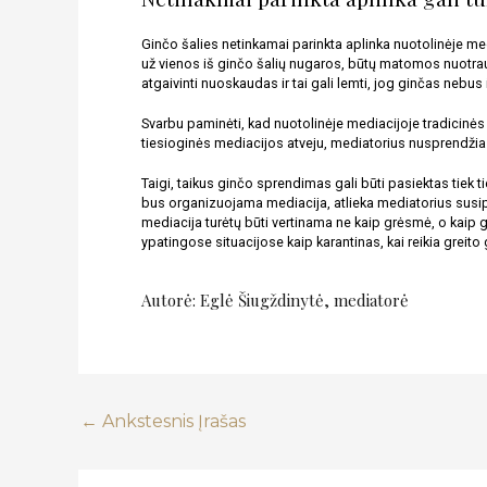
Ginčo šalies netinkamai parinkta aplinka nuotolinėje me
už vienos iš ginčo šalių nugaros, būtų matomos nuotrauko
atgaivinti nuoskaudas ir tai gali lemti, jog ginčas nebus
Svarbu paminėti, kad nuotolinėje mediacijoje tradicinės m
tiesioginės mediacijos atveju, mediatorius nusprendžia k
Taigi, taikus ginčo sprendimas gali būti pasiektas tiek t
bus organizuojama mediacija, atlieka mediatorius susip
mediacija turėtų būti vertinama ne kaip grėsmė, o kaip
ypatingose situacijose kaip karantinas, kai reikia greit
Autorė: Eglė Šiugždinytė, mediatorė
←
Ankstesnis Įrašas