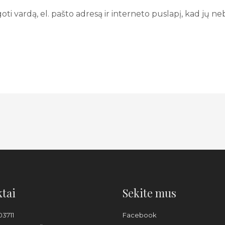
i vardą, el. pašto adresą ir interneto puslapį, kad jų nebe
tai
Sekite mus
03711
Facebook