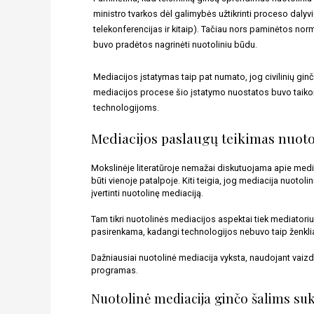
ministro tvarkos dėl galimybės užtikrinti proceso dalyvi
telekonferencijas ir kitaip). Tačiau nors paminėtos norm
buvo pradėtos nagrinėti nuotoliniu būdu. 
Mediacijos įstatymas taip pat numato, jog civilinių ginč
mediacijos procese šio įstatymo nuostatos buvo taikomo
technologijoms. 
Mediacijos paslaugų teikimas nuot
Mokslinėje literatūroje nemažai diskutuojama apie media
būti vienoje patalpoje. Kiti teigia, jog mediacija nuotoli
įvertinti nuotolinę mediaciją. 
Tam tikri nuotolinės mediacijos aspektai tiek mediatoriu
pasirenkama, kadangi technologijos nebuvo taip ženkliai
Dažniausiai nuotolinė mediacija vyksta, naudojant vaizdo
programas. 
Nuotolinė mediacija ginčo šalims suk