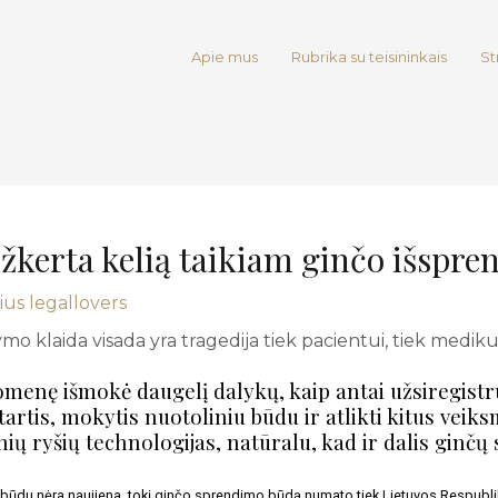
Apie mus
Rubrika su teisininkais
St
žkerta kelią taikiam ginčo išspr
ius
legallovers
menę išmokė daugelį dalykų, kaip antai užsiregistru
tartis, mokytis nuotoliniu būdu ir atlikti kitus veiks
ių ryšių technologijas, natūralu, kad ir dalis ginčų
 būdu nėra naujiena, tokį ginčo sprendimo būdą numato tiek Lietuvos Respublik