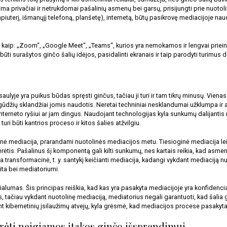
lima privačiai ir netrukdomai pašalinių asmenų bei garsų, prisijungti prie nuoto
piuterį, išmanųjį telefoną, planšetę), internetą, būtų pasikrovę mediacijoje na
kaip: „Zoom“, „Google Meet“, „Teams“, kurios yra nemokamos ir lengvai priei
būti surašytos ginčo šalių idėjos, pasidalinti ekranais ir taip parodyti turimus
lyje yra puikus būdas spręsti ginčus, tačiau ji turi ir tam tikrų minusų. Vienas
gūdžių sklandžiai jomis naudotis. Neretai techniniai nesklandumai užklumpa ir 
 interneto ryšiui ar jam dingus. Naudojant technologijas kyla sunkumų dalijanti
uri būti kantrios proceso ir kitos šalies atžvilgiu.
ginė mediacija, prarandami nuotolinės mediacijos metu. Tiesioginė mediacija lei
tis. Pašalinus šį komponentą gali kilti sunkumų, nes kartais reikia, kad asmenys 
transformacinė, t. y. santykį keičianti mediacija, kadangi vykdant mediaciją nuo
kita bei mediatoriumi. 
alumas. Šis principas reiškia, kad kas yra pasakyta mediacijoje yra konfidencia
is, tačiau vykdant nuotolinę mediaciją, mediatorius negali garantuoti, kad šalia
nt kibernetinių įsilaužimų atvejų, kyla grėsmė, kad mediacijos procese pasakyta
urėti neigiamos įtakos ginčo išsprendimui