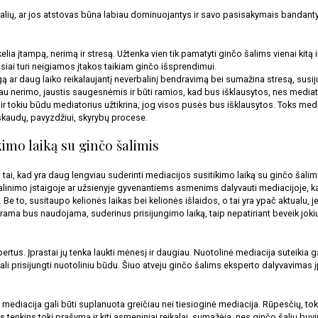
šalių, ar jos atstovas būna labiau dominuojantys ir savo pasisakymais bandantys į
a įtampą, nerimą ir stresą. Užtenka vien tik pamatyti ginčo šalims vienai kitą i
usiai turi neigiamos įtakos taikiam ginčo išsprendimui. 
ą ar daug laiko reikalaujantį neverbalinį bendravimą bei sumažina stresą, susiju
iau nerimo, jaustis saugesnėmis ir būti ramios, kad bus išklausytos, nes mediato
ir tokiu būdu mediatorius užtikrina, jog visos pusės bus išklausytos. Toks medi
oskaudų, pavyzdžiui, skyrybų procese.
kimo laiką su ginčo šalimis
ai, kad yra daug lengviau suderinti mediacijos susitikimo laiką su ginčo šalimi
kalinimo įstaigoje ar užsienyje gyvenantiems asmenims dalyvauti mediacijoje, ka
. Be to, susitaupo kelionės laikas bei kelionės išlaidos, o tai yra ypač aktualu
a bus naudojama, suderinus prisijungimo laiką, taip nepatiriant beveik jokių lai
ertus. Įprastai jų tenka laukti mėnesį ir daugiau. Nuotolinė mediacija suteikia 
i prisijungti nuotoliniu būdu. Šiuo atveju ginčo šalims eksperto dalyvavimas įpr
ediacija gali būti suplanuota greičiau nei tiesioginė mediacija. Rūpesčių, tokie
tenkins tokį prašymą ir kiti asmeniniai reikalai, sumažėja, nes ginčo šalių buvim