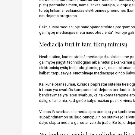
pietų pertraukos metu, namai ar kita patalpa, kurioje ga
turėtų tinkamai veikiančias elektronines priemones (kom
naudojama programa. 
Dažniausiai mediacijoje naudojamos tokios programos 
galimybę mediacijos metu naudotis „lenta“, kurioje gali 
Mediacija turi ir tam tikrų minusų
Neabejotina, kad nuotolinė mediacija šiuolaikiniame pasau
galimybę įsigyti technologijas arba neturi pakankamai į
elektroninių ryšių technologijomis, pvz., esant silpnam
kalbėti tarpusavyje. Nuotolinėje mediacijoje ginčo šalys t
Kai kurie pranašumai, kuriuos paprastai suteikia tiesio
ir tonas yra svarbūs komponentai idėjoms perduoti ir derė
bendravimas yra labai svarbus, kai taikoma terapinė arba 
šalių, o tai lemia, kad ginčo šalys mažiau pasitiki viena 
Vienas iš svarbiausių mediacijos principų yra konfidenci
supažindinamos su šiuo principu ir jos sutinka jo laikyt
šalys slapta nedaro garso ar vaizdo įrašų. Be to, didėja
Netinakmai parinkta aplinka gali t