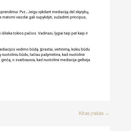
prendimui. Pvz.; Jeigu vykdant mediaciją dėl skyrybų, 
 matomi vaizdai gali supykdyti, sužadinti principus, 
lieka tokios pačios. Vadinasi, lygiai taip pat kaip ir 
mediacijos vedimo būdą. Įprastai, vertinimą, kokiu būdu 
nuotoliniu būdu, tačiau pažymėtina, kad nuotolinė 
ginčą, o svarbiausia, kad nuotolinė mediacija gelbėja 
Kitas Įrašas
→