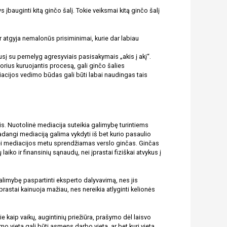
bauginti kitą ginčo šalį. Tokie veiksmai kitą ginčo šalį 
r atgyja nemalonūs prisiminimai, kurie dar labiau 
sį su pernelyg agresyviais pasisakymais „akis į akį“. 
rius kuruojantis procesą, gali ginčo šalies 
acijos vedimo būdas gali būti labai naudingas tais 
s. Nuotolinė mediacija suteikia galimybę turintiems 
dangi mediaciją galima vykdyti iš bet kurio pasaulio 
, jei mediacijos metu sprendžiamas verslo ginčas. Ginčas 
ko ir finansinių sąnaudų, nei įprastai fiziškai atvykus į 
galimybę paspartinti eksperto dalyvavimą, nes jis 
astai kainuoja mažiau, nes nereikia atlyginti kelionės 
 kaip vaikų, augintinių priežiūra, prašymo dėl laisvo 
o vieta gali būti asmens darbo vieta, ar bet kuri vieta 