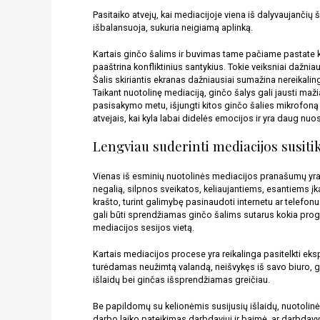
Pasitaiko atvejų, kai mediacijoje viena iš dalyvaujančių 
išbalansuoja, sukuria neigiamą aplinką. 
Kartais ginčo šalims ir buvimas tame pačiame pastate keli
paaštrina konfliktinius santykius. Tokie veiksniai dažnia
Šalis skiriantis ekranas dažniausiai sumažina nereikaling
Taikant nuotolinę mediaciją, ginčo šalys gali jausti maž
pasisakymo metu, išjungti kitos ginčo šalies mikrofoną 
atvejais, kai kyla labai didelės emocijos ir yra daug nu
Lengviau suderinti mediacijos susiti
Vienas iš esminių nuotolinės mediacijos pranašumų yra t
negalią, silpnos sveikatos, keliaujantiems, esantiems į
krašto, turint galimybę pasinaudoti internetu ar telefonu
gali būti sprendžiamas ginčo šalims sutarus kokia program
mediacijos sesijos vietą. 
Kartais mediacijos procese yra reikalinga pasitelkti eksp
turėdamas neužimtą valandą, neišvykęs iš savo biuro, gal
išlaidų bei ginčas išsprendžiamas greičiau. 
Be papildomų su kelionėmis susijusių išlaidų, nuotolinė m
darbo laiko pateikimas darbdaviui ir baimė, ar darbdavys 