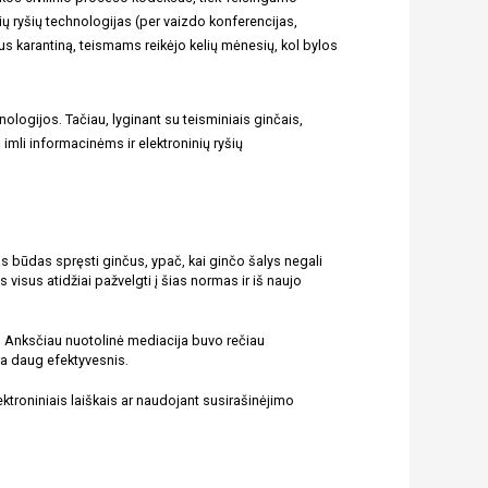
ų ryšių technologijas (per vaizdo konferencijas, 
us karantiną, teismams reikėjo kelių mėnesių, kol bylos 
logijos. Tačiau, lyginant su teisminiais ginčais, 
li informacinėms ir elektroninių ryšių 
 būdas spręsti ginčus, ypač, kai ginčo šalys negali 
visus atidžiai pažvelgti į šias normas ir iš naujo 
. Anksčiau nuotolinė mediacija buvo rečiau 
ra daug efektyvesnis. 
troniniais laiškais ar naudojant susirašinėjimo 