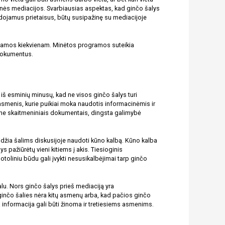
linės mediacijos. Svarbiausias aspektas, kad ginčo šalys 
udojamus prietaisus, būtų susipažinę su mediacijoje 
namos kiekvienam. Minėtos programos suteikia 
 dokumentus. 
 iš esminių minusų, kad ne visos ginčo šalys turi 
asmenis, kurie puikiai moka naudotis informacinėmis ir 
s ne skaitmeniniais dokumentais, dingsta galimybė 
džia šalims diskusijoje naudoti kūno kalbą. Kūno kalba 
pažiūrėtų vieni kitiems į akis. Tiesioginis 
toliniu būdu gali įvykti nesusikalbėjimai tarp ginčo 
lu. Nors ginčo šalys prieš mediaciją yra 
 ginčo šalies nėra kitų asmenų arba, kad pačios ginčo 
 informacija gali būti žinoma ir tretiesiems asmenims.