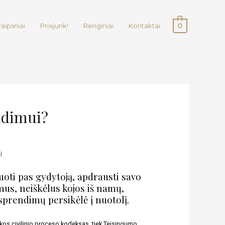
raipsniai
Prisijunk!
Renginiai
Kontaktai
0
endimui?
oti pas gydytoją, apdrausti savo 
mus, neiškėlus kojos iš namų, 
 sprendimų persikėlė į nuotolį.
os civilinio proceso kodeksas, tiek Teisingumo 