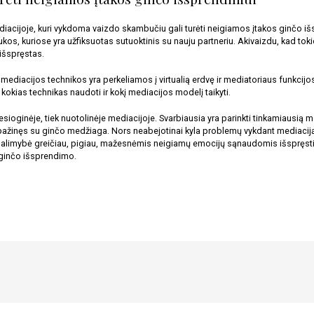
diacijoje, kuri vykdoma vaizdo skambučiu gali turėti neigiamos įtakos ginčo išs
s, kuriose yra užfiksuotas sutuoktinis su nauju partneriu. Akivaizdu, kad tokie
 išspręstas. 
ediacijos technikos yra perkeliamos į virtualią erdvę ir mediatoriaus funkcijos iš
okias technikas naudoti ir kokį mediacijos modelį taikyti. 
iesioginėje, tiek nuotolinėje mediacijoje. Svarbiausia yra parinkti tinkamiausią 
ažinęs su ginčo medžiaga. Nors neabejotinai kyla problemų vykdant mediaciją 
 galimybė greičiau, pigiau, mažesnėmis neigiamų emocijų sąnaudomis išspręsti 
o ginčo išsprendimo.